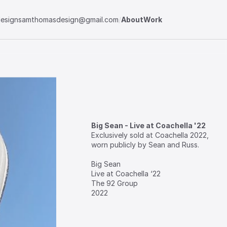
esign
samthomasdesign@gmail.com
/
About
Work
Big Sean - Live at Coachella '22
Exclusively‎ sold‎ at‎ Coachella‎ 2022,‎ 
worn‎ publicly‎ by‎ Sean‎ and‎ Russ.

⁣Big‎ Sean‎ ‎ ‎ ‎ ‎ ‎ ‎ ‎ ‎ ‎ ‎ 

⁣Live‎ at‎ Coachella‎ ‘22

⁣The‎ 92‎ Group

⁣2022